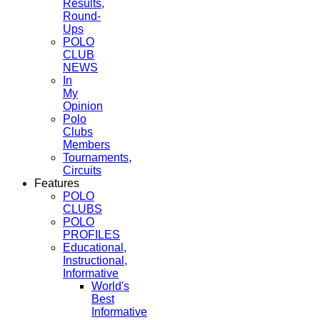
Results,
Round-
Ups
POLO
CLUB
NEWS
In
My
Opinion
Polo
Clubs
Members
Tournaments,
Circuits
Features
POLO
CLUBS
POLO
PROFILES
Educational,
Instructional,
Informative
World's
Best
Informative