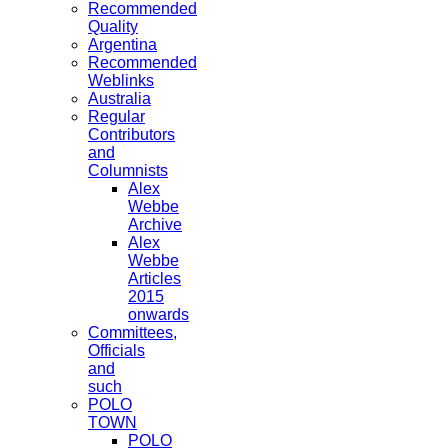
Recommended
Quality
Argentina
Recommended
Weblinks
Australia
Regular
Contributors
and
Columnists
Alex
Webbe
Archive
Alex
Webbe
Articles
2015
onwards
Committees,
Officials
and
such
POLO
TOWN
POLO