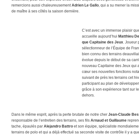
remercions aussi chaleureusement
Adrien Le Gallo
, qui a su mener la mis
de maître à ses côtés la saison dernière.
C’est avec un immense plaisir qu
accueille aujourd’hui
Matthieu De
que Capitaine des Jeux
. Joueur 
sélectionneur de l’Équipe de Fran
bien connu des terrains deauvillai
évolue depuis le début de sa carr
nouveau Capitaine des Jeux qui a 
cœur ses nouvelles fonctions no
suivant de près les terrains cet hi
participant au plan de développe
grâce à son expérience tant sur le
dehors.
Dans le même esprit, après la perte brutale de notre cher
Jean-Claude Besn
responsable de l’entretien des terrains, ses fils
Arnaud et Guillaume
reprend
tache, épaulés par
Alejandro Battro
et son équipe, spécialiste mondialeme
terrains de polo et qui a déjà effectué sa seconde visite de contrôle il y a 