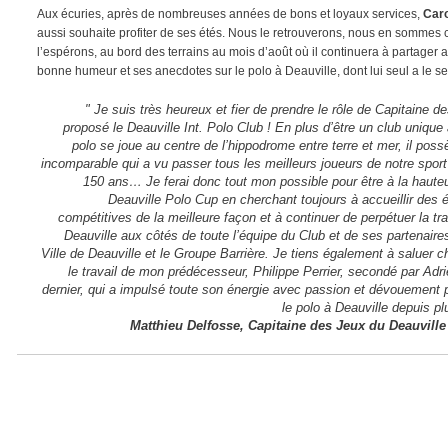
Aux écuries, après de nombreuses années de bons et loyaux services,
Car
aussi souhaite profiter de ses étés. Nous le retrouverons, nous en sommes c
l’espérons, au bord des terrains au mois d’août où il continuera à partager 
bonne humeur et ses anecdotes sur le polo à Deauville, dont lui seul a le se
" Je suis très heureux et fier de prendre le rôle de Capitaine 
proposé le Deauville Int. Polo Club ! En plus d’être un club uniqu
polo se joue au centre de l’hippodrome entre terre et mer, il poss
incomparable qui a vu passer tous les meilleurs joueurs de notre spor
150 ans… Je ferai donc tout mon possible pour être à la hauteu
Deauville Polo Cup en cherchant toujours à accueillir des 
compétitives de la meilleure façon et à continuer de perpétuer la tra
Deauville aux côtés de toute l’équipe du Club et de ses partenaires
Ville de Deauville et le Groupe Barrière. Je tiens également à saluer
le travail de mon prédécesseur, Philippe Perrier, secondé par Adri
dernier, qui a impulsé toute son énergie avec passion et dévouement 
le polo à Deauville depuis pl
Matthieu Delfosse, Capitaine des Jeux du Deauville