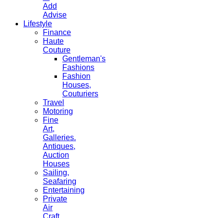
Add
Advise
Lifestyle
Finance
Haute
Couture
Gentleman's
Fashions
Fashion
Houses,
Couturiers
Travel
Motoring
Fine
Art,
Galleries.
Antiques,
Auction
Houses
Sailing,
Seafaring
Entertaining
Private
Air
Craft