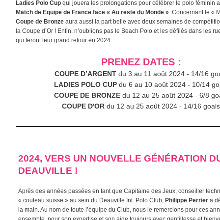
Ladies Polo Cup
qui jouera les prolongations pour célébrer le polo féminin
Match de Equipe de France face « Au reste du Monde »
. Concernant le « 
Coupe de Bronze
aura aussi la part belle avec deux semaines de compétitio
la Coupe d’Or ! Enfin, n’oublions pas le Beach Polo et les défilés dans les r
qui feront leur grand retour en 2024.
PRENEZ DATES :
COUPE D’ARGENT
du 3 au 11 août 2024 - 14/16 go
LADIES POLO CUP
du 6 au 10 août 2024 - 10/14 go
COUPE DE BRONZE
du 12 au 25 août 2024 - 6/8 go
COUPE D'OR
du 12 au 25 août 2024 - 14/16 goals
2024, VERS UN NOUVELLE GÉNÉRATION D
DEAUVILLE !
Après des années passées en tant que Capitaine des Jeux, conseiller techn
« couteau suisse » au sein du Deauville Int. Polo Club,
Philippe Perrier
a dé
la main. Au nom de toute l’équipe du Club, nous le remercions pour ces a
ensemble, pour son expertise et son aide toujours avec gentillesse et bienv