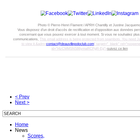
Photo © Pierre-Henri Flament / APRH Chantilly et Justine Jacquemo
Vous disposez d’un droit d’accès de rectification et d’opposition aux données pe
concernant que vous pouvez exercer à tout moment. Si vous ne souhaitez plus
communications,
This email address is being protected from spambots. You need J
to view it.
&adm=
contact@deauvillepoloclub.com
" target="_blank" rel="noopener
id="I4zCMMSNS86ymaRCPgR-Eg">
suivez ce lien
< Prev
Next >
Home
News
Scores,