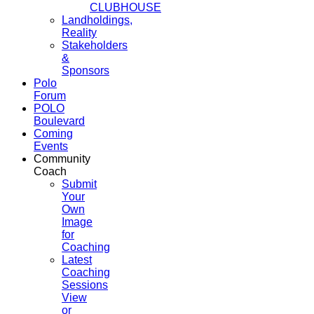
CLUBHOUSE
Landholdings,
Reality
Stakeholders
&
Sponsors
Polo
Forum
POLO
Boulevard
Coming
Events
Community
Coach
Submit
Your
Own
Image
for
Coaching
Latest
Coaching
Sessions
View
or